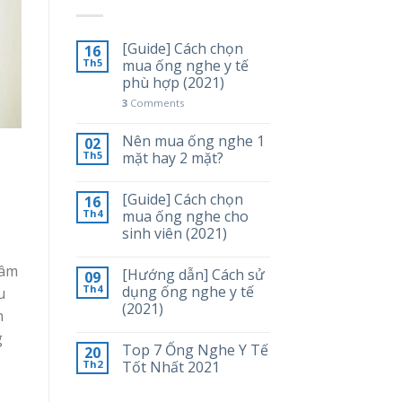
[Guide] Cách chọn
16
Th5
mua ống nghe y tế
phù hợp (2021)
3
Comments
Nên mua ống nghe 1
02
Th5
mặt hay 2 mặt?
[Guide] Cách chọn
16
Th4
mua ống nghe cho
sinh viên (2021)
 âm
[Hướng dẫn] Cách sử
09
Th4
dụng ống nghe y tế
u
(2021)
h
g
Top 7 Ống Nghe Y Tế
20
Th2
Tốt Nhất 2021