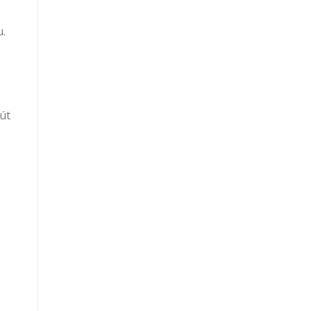
u.
út