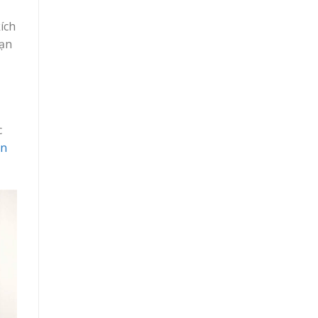
ích
bạn
c
ẫn