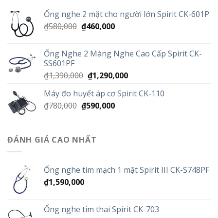
Ống nghe 2 mặt cho người lớn Spirit CK-601P
Giá
Giá
₫
580,000
₫
460,000
gốc
hiện
là:
tại
Ống Nghe 2 Màng Nghe Cao Cấp Spirit CK-
₫580,000.
là:
SS601PF
₫460,000.
Giá
Giá
₫
1,390,000
₫
1,290,000
gốc
hiện
Máy đo huyết áp cơ Spirit CK-110
là:
tại
Giá
Giá
₫
780,000
₫
590,000
₫1,390,000.
là:
gốc
hiện
₫1,290,000.
là:
tại
₫780,000.
là:
ĐÁNH GIÁ CAO NHẤT
₫590,000.
Ống nghe tim mạch 1 mặt Spirit III CK-S748PF
₫
1,590,000
Ống nghe tim thai Spirit CK-703