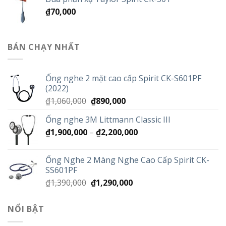
₫
70,000
BÁN CHẠY NHẤT
Ống nghe 2 mặt cao cấp Spirit CK-S601PF
(2022)
Giá
Giá
₫
1,060,000
₫
890,000
gốc
hiện
Ống nghe 3M Littmann Classic III
là:
tại
Khoảng
₫
1,900,000
–
₫1,060,000.
₫
2,200,000
là:
giá:
₫890,000.
từ
Ống Nghe 2 Màng Nghe Cao Cấp Spirit CK-
₫1,900,000
SS601PF
đến
Giá
Giá
₫
1,390,000
₫
1,290,000
₫2,200,000
gốc
hiện
là:
tại
NỔI BẬT
₫1,390,000.
là:
₫1,290,000.