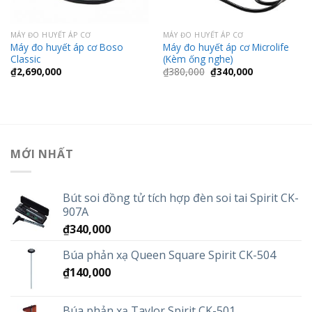
MÁY ĐO HUYẾT ÁP CƠ
MÁY ĐO HUYẾT ÁP CƠ
Máy đo huyết áp cơ Boso
Máy đo huyết áp cơ Microlife
Classic
(Kèm ống nghe)
Giá
Giá
₫
2,690,000
₫
380,000
₫
340,000
gốc
hiện
là:
tại
₫380,000.
là:
₫340,000.
MỚI NHẤT
Bút soi đồng tử tích hợp đèn soi tai Spirit CK-
907A
₫
340,000
Búa phản xạ Queen Square Spirit CK-504
₫
140,000
Búa phản xạ Taylor Spirit CK-501