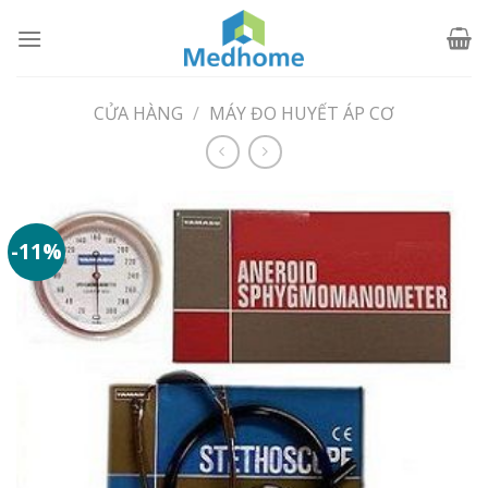
Skip
to
content
CỬA HÀNG
/
MÁY ĐO HUYẾT ÁP CƠ
-11%