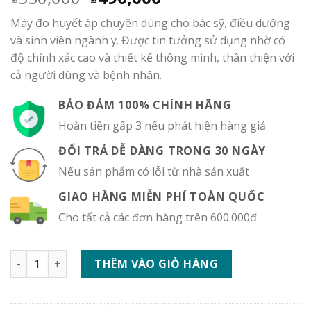
gốc
hiện
Máy đo huyết áp chuyên dùng cho bác sỹ, điều dưỡng
là:
tại
và sinh viên ngành y. Được tin tưởng sử dụng nhờ có
₫550,000.
là:
độ chính xác cao và thiết kế thông mình, thân thiện với
₫490,000.
cả người dùng và bệnh nhân.
BẢO ĐẢM 100% CHÍNH HÃNG
Hoàn tiền gấp 3 nếu phát hiện hàng giả
ĐỔI TRẢ DỄ DÀNG TRONG 30 NGÀY
Nếu sản phẩm có lỗi từ nhà sản xuất
GIAO HÀNG MIỄN PHÍ TOÀN QUỐC
Cho tất cả các đơn hàng trên 600.000đ
Máy đo huyết áp cơ Yamasu (Kèm ống nghe) số lượng
THÊM VÀO GIỎ HÀNG