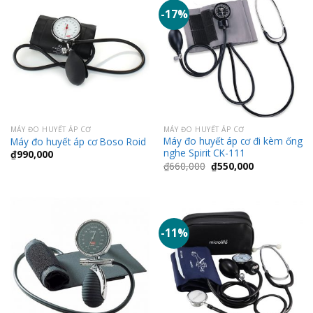
-17%
MÁY ĐO HUYẾT ÁP CƠ
MÁY ĐO HUYẾT ÁP CƠ
Máy đo huyết áp cơ đi kèm ống
Máy đo huyết áp cơ Boso Roid
nghe Spirit CK-111
₫
990,000
Giá
Giá
₫
660,000
₫
550,000
gốc
hiện
là:
tại
₫660,000.
là:
₫550,000.
-11%