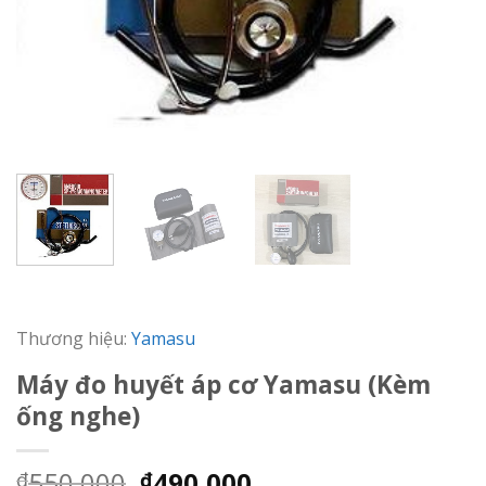
Thương hiệu:
Yamasu
Máy đo huyết áp cơ Yamasu (Kèm
ống nghe)
Giá
Giá
550,000
490,000
₫
₫