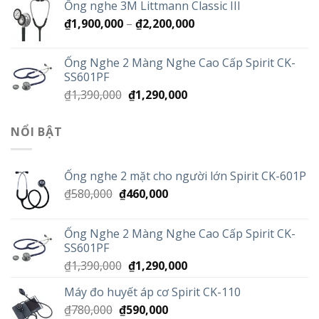
Ống nghe 3M Littmann Classic III
là:
tại
Khoảng
₫
1,900,000
–
₫1,060,000.
₫
2,200,000
là:
giá:
₫890,000.
từ
Ống Nghe 2 Màng Nghe Cao Cấp Spirit CK-
₫1,900,000
SS601PF
đến
Giá
Giá
₫
1,390,000
₫
1,290,000
₫2,200,000
gốc
hiện
là:
tại
NỔI BẬT
₫1,390,000.
là:
₫1,290,000.
Ống nghe 2 mặt cho người lớn Spirit CK-601P
Giá
Giá
₫
580,000
₫
460,000
gốc
hiện
là:
tại
Ống Nghe 2 Màng Nghe Cao Cấp Spirit CK-
₫580,000.
là:
SS601PF
₫460,000.
Giá
Giá
₫
1,390,000
₫
1,290,000
gốc
hiện
Máy đo huyết áp cơ Spirit CK-110
là:
tại
Giá
Giá
₫
780,000
₫
590,000
₫1,390,000.
là: