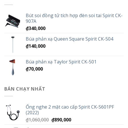
Bút soi đồng tử tích hợp đèn soi tai Spirit CK-
907A
₫
340,000
Búa phản xạ Queen Square Spirit CK-504
₫
140,000
Búa phản xạ Taylor Spirit CK-501
₫
70,000
BÁN CHẠY NHẤT
Ống nghe 2 mặt cao cấp Spirit CK-S601PF
(2022)
Giá
Giá
₫
1,060,000
₫
890,000
gốc
hiện