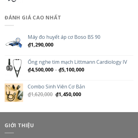
gốc
hiện
₫1,290,000.
là:
tại
₫780,000.
là:
ĐÁNH GIÁ CAO NHẤT
₫590,000.
Máy đo huyết áp cơ Boso BS 90
₫
1,290,000
Ống nghe tim mạch Littmann Cardiology IV
Khoảng
₫
4,500,000
–
₫
5,100,000
giá:
từ
Combo Sinh Viên Cơ Bản
₫4,500,000
Giá
Giá
₫
1,620,000
₫
1,450,000
đến
gốc
hiện
₫5,100,000
là:
tại
₫1,620,000.
là:
₫1,450,000.
GIỚI THIỆU