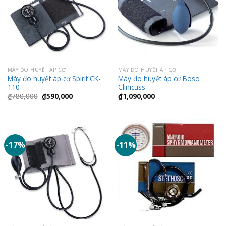
MÁY ĐO HUYẾT ÁP CƠ
MÁY ĐO HUYẾT ÁP CƠ
Máy đo huyết áp cơ Spirit CK-
Máy đo huyết áp cơ Boso
110
Clinicuss
Giá
Giá
₫
780,000
₫
590,000
₫
1,090,000
gốc
hiện
là:
tại
₫780,000.
là:
₫590,000.
-17%
-11%