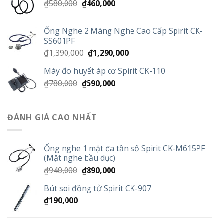
Giá
Giá
₫
580,000
₫
460,000
gốc
hiện
là:
tại
Ống Nghe 2 Màng Nghe Cao Cấp Spirit CK-
₫580,000.
là:
SS601PF
₫460,000.
Giá
Giá
₫
1,390,000
₫
1,290,000
gốc
hiện
Máy đo huyết áp cơ Spirit CK-110
là:
tại
Giá
Giá
₫
780,000
₫
590,000
₫1,390,000.
là:
gốc
hiện
₫1,290,000.
là:
tại
₫780,000.
là:
ĐÁNH GIÁ CAO NHẤT
₫590,000.
Ống nghe 1 mặt đa tần số Spirit CK-M615PF
(Mặt nghe bầu dục)
Giá
Giá
₫
940,000
₫
890,000
gốc
hiện
Bút soi đồng tử Spirit CK-907
là:
tại
₫
190,000
₫940,000.
là:
₫890,000.