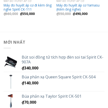
MÁY ĐO HUYẾT ÁP CƠ
MÁY ĐO HUYẾT ÁP CƠ
Máy đo huyết áp cơ đi kèm ống
Máy đo huyết áp cơ Yamasu
nghe Spirit CK-111
(Kèm ống nghe)
Giá
Giá
Giá
Giá
₫
660,000
₫
550,000
₫
550,000
₫
490,000
gốc
hiện
gốc
hiện
là:
tại
là:
tại
₫660,000.
là:
₫550,000.
là:
₫550,000.
₫490,000.
MỚI NHẤT
Bút soi đồng tử tích hợp đèn soi tai Spirit CK-
907A
₫
340,000
Búa phản xạ Queen Square Spirit CK-504
₫
140,000
Búa phản xạ Taylor Spirit CK-501
₫
70,000