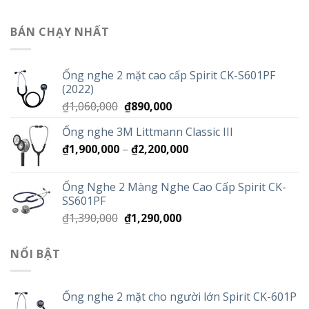
BÁN CHẠY NHẤT
Ống nghe 2 mặt cao cấp Spirit CK-S601PF
(2022)
Giá
Giá
₫
1,060,000
₫
890,000
gốc
hiện
Ống nghe 3M Littmann Classic III
là:
tại
Khoảng
₫
1,900,000
–
₫1,060,000.
₫
2,200,000
là:
giá:
₫890,000.
từ
Ống Nghe 2 Màng Nghe Cao Cấp Spirit CK-
₫1,900,000
SS601PF
đến
Giá
Giá
₫
1,390,000
₫
1,290,000
₫2,200,000
gốc
hiện
là:
tại
NỔI BẬT
₫1,390,000.
là:
₫1,290,000.
Ống nghe 2 mặt cho người lớn Spirit CK-601P